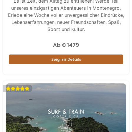
Es ist Zeit, dem Alltag zu entfliehen! Werde Teil
unseres einzigartigen Abenteuers in Montenegro.
Erlebe eine Woche voller unvergesslicher Eindrücke,
Lebenserfahrungen, neuer Freundschaften, Spaß,
Sport und Kultur.
Ab € 1479
Zeig mir Details




