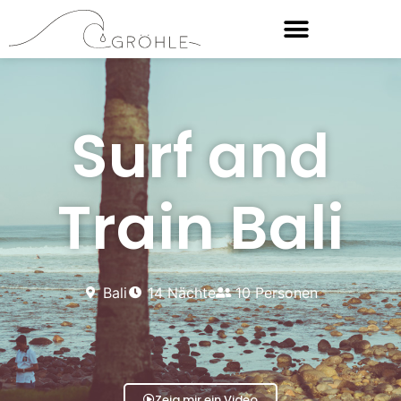
Surf and
Train Bali
Bali
14 Nächte
10 Personen
Zeig mir ein Video